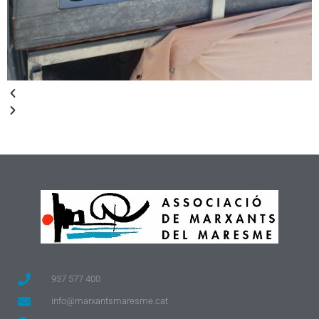
937 577 400
info@marxantsmaresme.cat