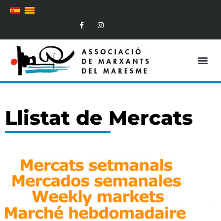
Mesures COVID-19
Llistat de Mercats