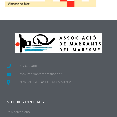
937 577 400
info@marxantsmaresme.cat
Camí Ral 495 1er 1a - 08302 Mataró
NOTÍCIES D'INTERÉS
Reivindicacions