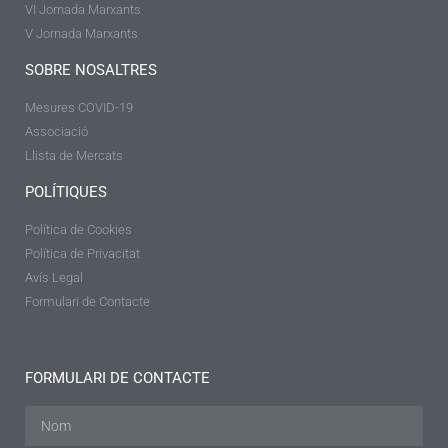
VI Jornada Marxants
V Jornada Marxants
SOBRE NOSALTRES
Mesures COVID-19
Associació
Llista de Mercats
POLÍTIQUES
Política de Cookies
Política de Privacitat
Avís Legal
Formulari de Contacte
FORMULARI DE CONTACTE