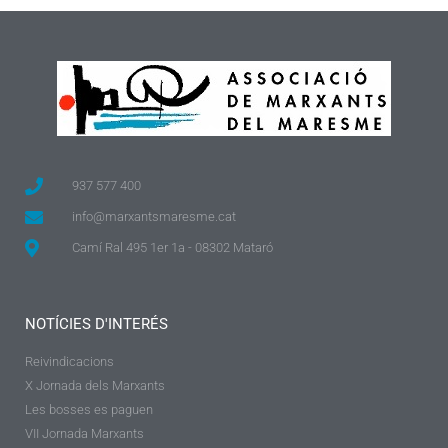
937 577 400
info@marxantsmaresme.cat
Camí Ral 495 1er 1a - 08302 Mataró
NOTÍCIES D'INTERÉS
Reivindicacions
X Jornada dels Marxants
Les bosses es paguen
VII Jornada Marxants