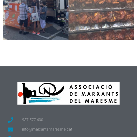
937 577 400
info@marxantsmaresme.cat