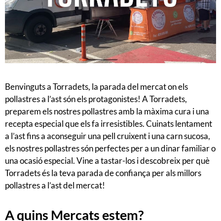
Benvinguts a Torradets, la parada del mercat on els
pollastres a l’ast són els protagonistes! A Torradets,
preparem els nostres pollastres amb la màxima cura i una
recepta especial que els fa irresistibles. Cuinats lentament
a l’ast fins a aconseguir una pell cruixent i una carn sucosa,
els nostres pollastres són perfectes per a un dinar familiar o
una ocasió especial. Vine a tastar-los i descobreix per què
Torradets és la teva parada de confiança per als millors
pollastres a l’ast del mercat!
A quins Mercats estem?