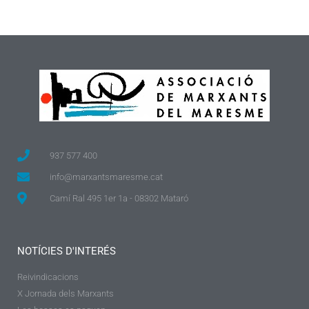
937 577 400
info@marxantsmaresme.cat
Camí Ral 495 1er 1a - 08302 Mataró
NOTÍCIES D'INTERÉS
Reivindicacions
X Jornada dels Marxants