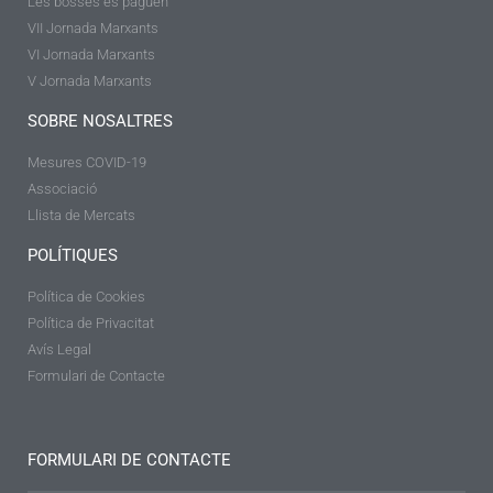
Les bosses es paguen
VII Jornada Marxants
VI Jornada Marxants
V Jornada Marxants
SOBRE NOSALTRES
Mesures COVID-19
Associació
Llista de Mercats
POLÍTIQUES
Política de Cookies
Política de Privacitat
Avís Legal
Formulari de Contacte
FORMULARI DE CONTACTE