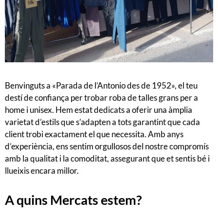
Benvinguts a «Parada de l’Antonio des de 1952», el teu
destí de confiança per trobar roba de talles grans per a
home i unisex. Hem estat dedicats a oferir una àmplia
varietat d’estils que s’adapten a tots garantint que cada
client trobi exactament el que necessita. Amb anys
d’experiència, ens sentim orgullosos del nostre compromís
amb la qualitat i la comoditat, assegurant que et sentis bé i
llueixis encara millor.
A quins Mercats estem?