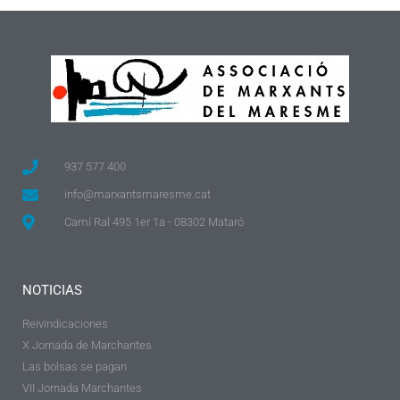
937 577 400
info@marxantsmaresme.cat
Camí Ral 495 1er 1a - 08302 Mataró
NOTICIAS
Reivindicaciones
X Jornada de Marchantes
Las bolsas se pagan
VII Jornada Marchantes